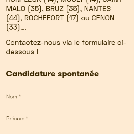
MALO (35), BRUZ (35), NANTES
(44), ROCHEFORT (17) ou CENON
(33)….
Contactez-nous via le formulaire ci-
dessous !
Candidature spontanée
à
N
P
o
a
m
y
*
s
P
V
r
o
é
t
n