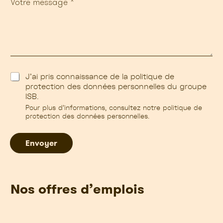
M
e
e
m
s
e
s
s
a
s
g
a
e
g
*
e
C
J’ai pris connaissance de la politique de
c
a
protection des données personnelles du groupe
o
s
n
ISB.
e
c
Pour plus d'informations, consultez notre politique de
s
e
protection des données personnelles.
à
r
c
n
o
Envoyer
e
c
h
e
r
Nos offres d’emplois
*