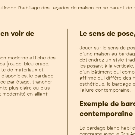
tionne l’habillage des façades de maison en se parant de mul
en voir de
Le sens de pose
Jouer sur le sens de po
d’une maison au bardage 
aison moderne affiche des
obtiendrez un style trad
es (rouge, bleu orage,
les posant à la vertical
orte de matériaux et
d’un bâtiment qui compo
 disponibles, le bardage
affirmé qui diffère des 
ce par étage, trancher
esthétique, le bardage e
te plus claire ou plus
l’allure contemporaine.
 modernité en alliant
Exemple de bar
contemporaine
Le bardage blanc habille
contraste avec le Gris A