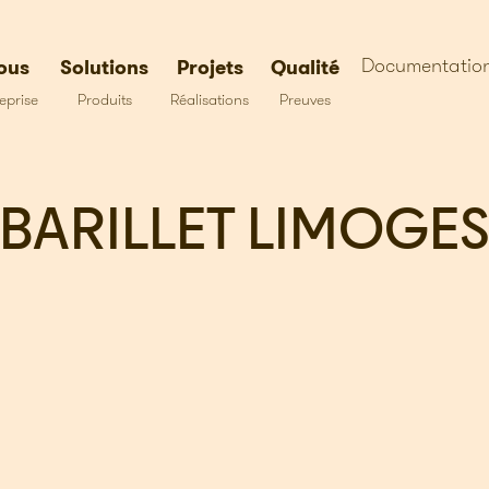
Documentatio
ous
Solutions
Projets
Qualité
eprise
Produits
Réalisations
Preuves
BARILLET LIMOGE