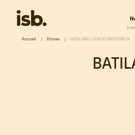
Passer au contenu principal
N
Entr
Accueil
Stores
BATILAND LAVAUD MATERIAUX
BATI