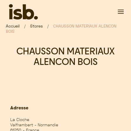
Passer au contenu principal
Accueil
Stores
CHAUSSON MATERIAUX ALENCON
BOIS
CHAUSSON MATERIAUX
ALENCON BOIS
Adresse
La Cloche
Valframbert - Normandie
61250 - France