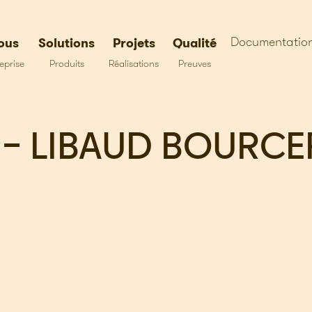
Documentatio
ous
Solutions
Projets
Qualité
eprise
Produits
Réalisations
Preuves
– LIBAUD BOURC