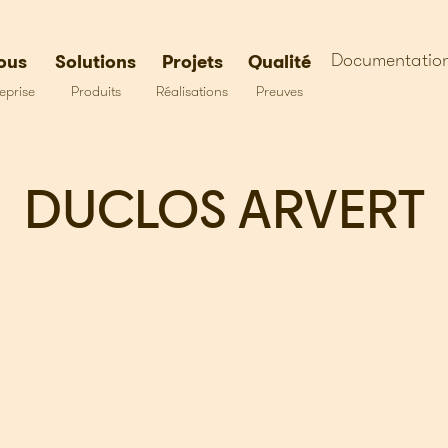
Documentatio
ous
Solutions
Projets
Qualité
eprise
Produits
Réalisations
Preuves
DUCLOS ARVERT