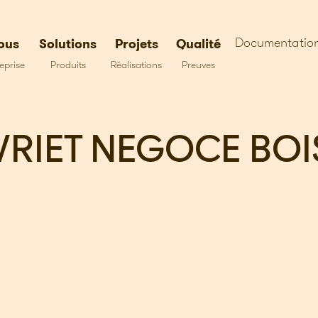
Documentatio
ous
Solutions
Projets
Qualité
eprise
Produits
Réalisations
Preuves
VRIET NEGOCE BOI