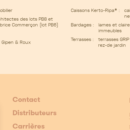
bilier
Caissons Kerto-Ripa® :
ca
ne
hitectes des lots PB8 et
abrice Commerçon (lot PB6)
Bardages :
lames et clair
immeubles
Terrasses :
terrasses GRIP
n, Gipen & Roux
rez-de jardin
Contact
Distributeurs
Carrières