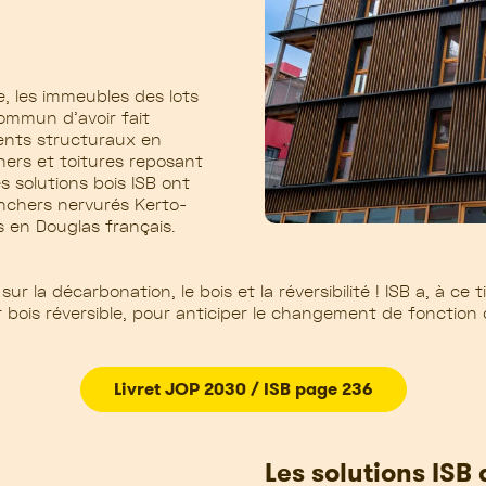
, les immeubles des lots
 commun
d’avoir fait
ments structuraux en
ers et toitures reposant
s solutions bois ISB
ont
nchers nervurés Kerto-
s en Douglas français.
ur la décarbonation, le bois et la réversibilité ! ISB a, à ce t
r
bois
réversible
,
pour anticiper le changement de fonction
Livret JOP 2030 / ISB page 236
Les solutions ISB