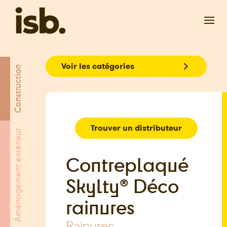
Passer au contenu principal
Voir les catégories
Construction
Trouver un distributeur
Aménagement extérieur
Contreplaqué
Skylty® Déco
rainures
Rainures