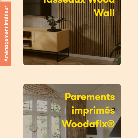
Wall
Aménagement intérieur
Parements
imprimés
Woodafix®